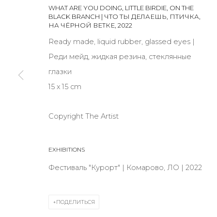
WHAT ARE YOU DOING, LITTLE BIRDIE, ON THE
BLACK BRANCH | ЧТО ТЫ ДЕЛАЕШЬ, ПТИЧКА,
НА ЧЁРНОЙ ВЕТКЕ
,
2022
JOIN OUR MAILING LIST
Ready made, liquid rubber, glassed eyes |
First name *
Реди мейд, жидкая резина, стеклянные
глазки
* denotes required fields
15 х 15 cm
Copyright The Artist
КОНТАКТЫ
EXHIBITIONS
ул. Жуковского д. 28, Санкт-Петербург, Россия, 1
Фестиваль "Курорт" | Комарово, ЛО | 2022
+7 (812) 275-97-62
Режим работы:
Вт - вс: 12:00 - 20:00
ПОДЕЛИТЬСЯ
info@annanova-gallery.ru