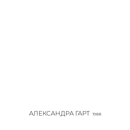
АЛЕКСАНДРА ГАРТ
1988
OVERVIEW
BIOGRAPHY
WORKS
EXHIBITIONS
АЛЕКСАНДРА ГАРТ
1988