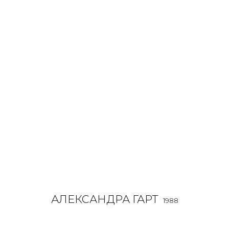
АЛЕКСАНДРА ГАРТ
1988
OVERVIEW
BIOGRAPHY
WORKS
EXHIBITIONS
ALL
INSTALLATION
LIGHTBOX
MIX MEDIA
PAI
АЛЕКСАНДРА ГАРТ
1988