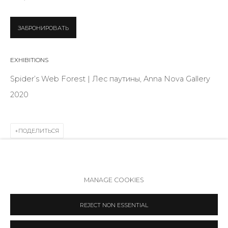
Режим работы:
Вт - вс: 12:00 - 20:00
ЗАБРОНИРОВАТЬ
info@annanova-gallery.ru
Telegram
EXHIBITIONS
VK
Spider’s Web Forest | Лес паутины, Anna Nova Gallery
2020
ПОДЕЛИТЬСЯ
Политика обеспечения доступа
Manage cookies
MANAGE COOKIES
COPYRIGHT © 2026 ANNA NOVA GALLERY
SITE BY ARTLOGIC
REJECT NON ESSENTIAL