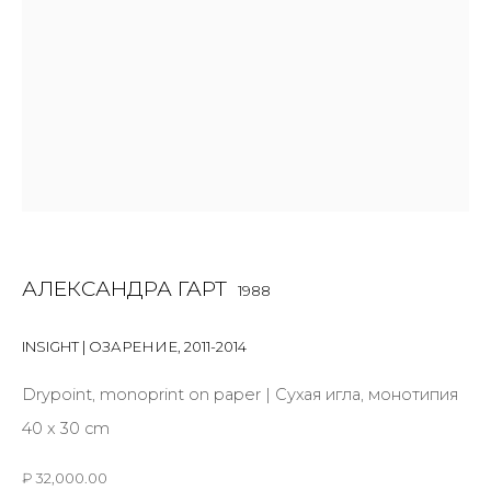
Last name *
Email *
SIGNUP
* denotes required fields
АЛЕКСАНДРА ГАРТ
1988
INSIGHT | ОЗАРЕНИЕ
,
2011-2014
КОНТАКТЫ
Drypoint, monoprint on paper | Сухая игла, монотипия
ул. Жуковского д. 28, Санкт-Петербург, Россия,
40 x 30 cm
191014
+7 (812) 275-97-62
₽ 32,000.00