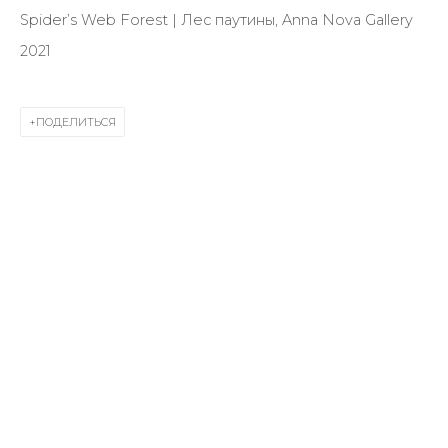
Last name *
Spider’s Web Forest | Лес паутины, Anna Nova Gallery
2021
Email *
ПОДЕЛИТЬСЯ
SIGNUP
* denotes required fields
КОНТАКТЫ
ул. Жуковского д. 28, Санкт-Петербург, Россия,
191014
+7 (812) 275-97-62