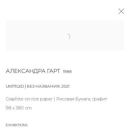
АЛЕКСАНДРА ГАРТ
1988
OVERVIEW
BIOGRAPHY
WORKS
EXHIBITIONS
ART FAIRS
NEWS
PUBLICATIONS
ПУБЛИКАЦИИ
ВИДЕО
СОБЫТИЯ
АЛЕКСАНДРА ГАРТ
1988
UNTITLED | БЕЗ НАЗВАНИЯ
,
2021
JOIN OUR MAILING LIST
Graphite on rice paper | Рисовая бумага, графит
98 х 380 cm
First name *
EXHIBITIONS