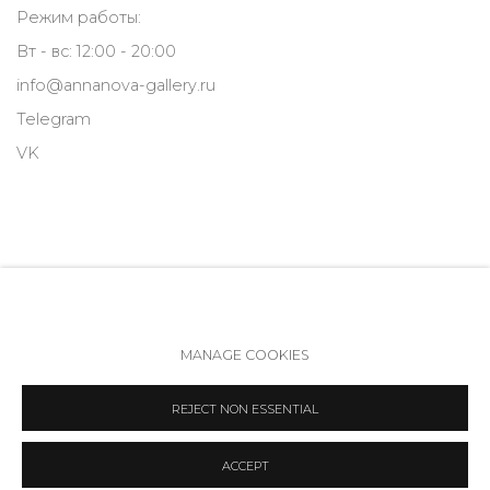
Режим работы:
Вт - вс: 12:00 - 20:00
info@annanova-gallery.ru
Telegram
VK
MANAGE COOKIES
Политика обеспечения доступа
Manage cookies
REJECT NON ESSENTIAL
COPYRIGHT © 2026 ANNA NOVA GALLERY
SITE BY ARTLOGIC
ACCEPT