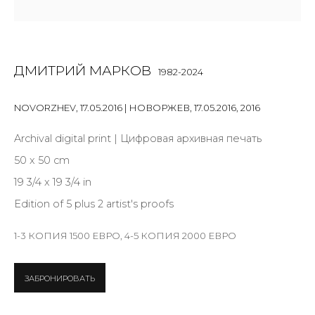
Email *
ДМИТРИЙ МАРКОВ
1982-2024
NOVORZHEV, 17.05.2016 | НОВОРЖЕВ, 17.05.2016
,
2016
SIGNUP
Archival digital print | Цифровая архивная печать
* denotes required fields
50 x 50 cm
19 3/4 x 19 3/4 in
Edition of 5 plus 2 artist's proofs
КОНТАКТЫ
1-3 КОПИЯ 1500 ЕВРО, 4-5 КОПИЯ 2000 ЕВРО
ул. Жуковского д. 28, Санкт-Петербург, Россия,
191014
ЗАБРОНИРОВАТЬ
+7 (812) 275-97-62
Режим работы: