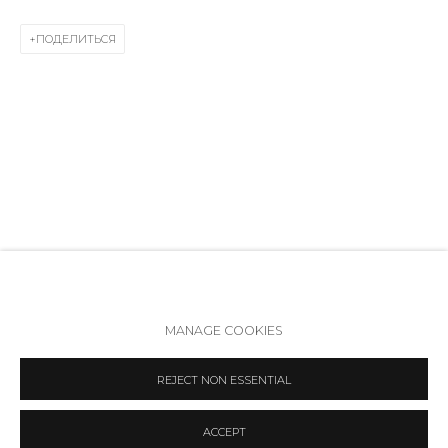
Вт - вс: 12:00 - 20:00
ПОДЕЛИТЬСЯ
info@annanova-gallery.ru
Telegram
VK
Политика обеспечения доступа
Manage cookies
MANAGE COOKIES
COPYRIGHT © 2026 ANNA NOVA GALLERY
SITE BY ARTLOGIC
REJECT NON ESSENTIAL
ACCEPT