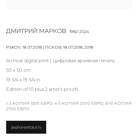
Email *
ДМИТРИЙ МАРКОВ
1982-2024
PSKOV, 18.07.2018 | ПСКОВ, 18.07.2018
,
2018
SIGNUP
Archival digital print | Цифровая архивная печать
* denotes required fields
50 x 50 cm
19 3/4 x 19 3/4 in
Edition of 10 plus 2 artist's proofs
КОНТАКТЫ
1-3 КОПИЯ 1500 ЕВРО, 4-5 КОПИЯ 2000 ЕВРО, 6-10 КОПИЯ
ул. Жуковского д. 28, Санкт-Петербург, Россия,
2700 ЕВРО
191014
+7 (812) 275-97-62
ЗАБРОНИРОВАТЬ
Режим работы: