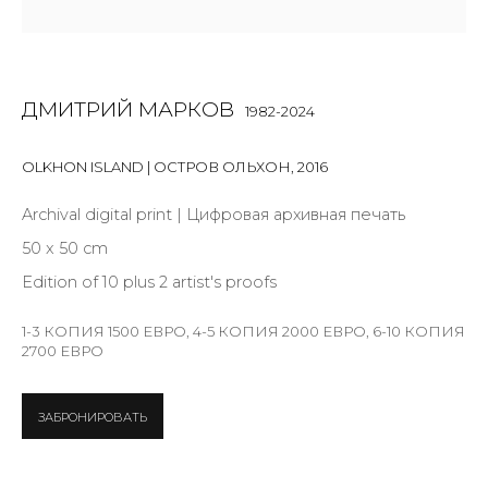
Email *
ДМИТРИЙ МАРКОВ
1982-2024
OLKHON ISLAND | ОСТРОВ ОЛЬХОН
,
2016
SIGNUP
Archival digital print | Цифровая архивная печать
* denotes required fields
50 x 50 cm
Edition of 10 plus 2 artist's proofs
1-3 КОПИЯ 1500 ЕВРО, 4-5 КОПИЯ 2000 ЕВРО, 6-10 КОПИЯ
КОНТАКТЫ
2700 ЕВРО
ул. Жуковского д. 28, Санкт-Петербург, Россия,
191014
ЗАБРОНИРОВАТЬ
+7 (812) 275-97-62
Режим работы: