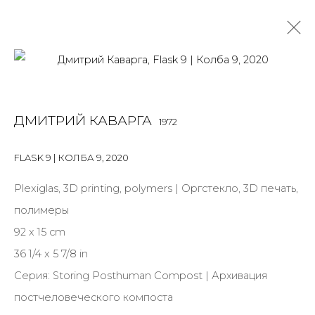
ДМИТРИЙ КАВАРГА
1972
ДМИТРИЙ КАВАРГА
1972
OVERVIEW
BIOGRAPHY
WORKS
EXHIBITIONS
NEWS
PUBLICATIONS
ПУБЛИКАЦИИ
FLASK 9 | КОЛБА 9
,
2020
САЙТ ХУДОЖНИКА
Plexiglas, 3D printing, polymers | Оргстекло, 3D печать,
ALL
MIX MEDIA
полимеры
92 x 15 cm
36 1/4 x 5 7/8 in
Серия:
Storing Posthuman Compost | Архивация
JOIN OUR MAILING LIST
постчеловеческого компоста
First name *