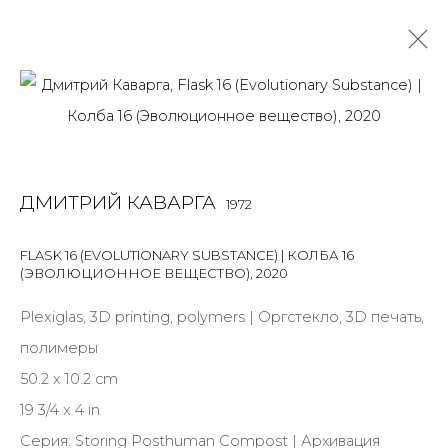
ДМИТРИЙ КАВАРГА
1972
OVERVIEW
BIOGRAPHY
WORKS
EXHIBITIONS
ДМИТРИЙ КАВАРГА
1972
NEWS
PUBLICATIONS
ПУБЛИКАЦИИ
САЙТ ХУДОЖНИКА
FLASK 16 (EVOLUTIONARY SUBSTANCE) | КОЛБА 16
(ЭВОЛЮЦИОННОЕ ВЕЩЕСТВО)
,
2020
ALL
MIX MEDIA
Plexiglas, 3D printing, polymers | Оргстекло, 3D печать,
полимеры
50.2 x 10.2 cm
JOIN OUR MAILING LIST
19 3/4 x 4 in
Серия:
Storing Posthuman Compost | Архивация
First name *