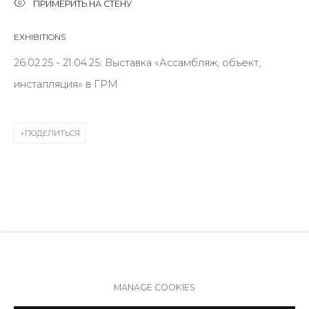
ПРИМЕРИТЬ НА СТЕНУ
191014
+7 (812) 275-97-62
EXHIBITIONS
Режим работы:
26.02.25 - 21.04.25: Выставка «Ассамбляж, объект,
Вт - вс: 12:00 - 20:00
инсталляция» в ГРМ
info@annanova-gallery.ru
Telegram
ПОДЕЛИТЬСЯ
VK
Политика обеспечения доступа
Manage cookies
MANAGE COOKIES
COPYRIGHT © 2026 ANNA NOVA GALLERY
SITE BY ARTLOGIC