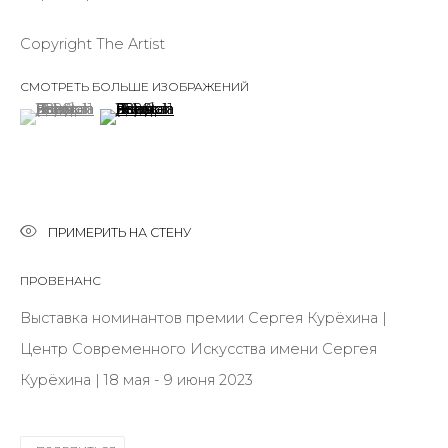
Copyright The Artist
Last name *
СМОТРЕТЬ БОЛЬШЕ ИЗОБРАЖЕНИЙ
(View a larger image of thumbnail 1 )
, currently selected.
, currently selected.
, currently selected.
(View a larger image of thumbnail 2 )
Email *
ПРИМЕРИТЬ НА СТЕНУ
SIGNUP
ПРОВЕНАНС
* denotes required fields
Выставка номинантов премии Сергея Курёхина |
Центр Современного Искусства имени Сергея
Курёхина | 18 мая - 9 июня 2023
КОНТАКТЫ
ул. Жуковского д. 28, Санкт-Петербург, Россия,