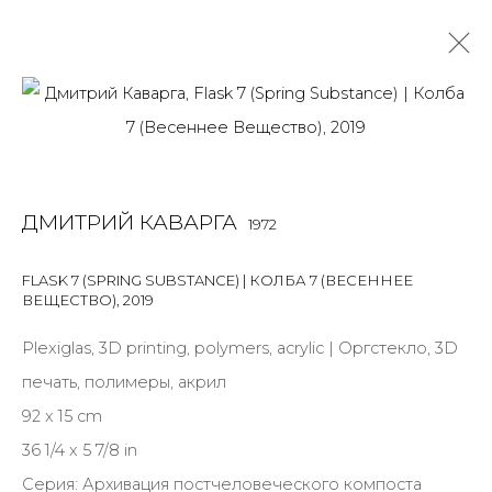
ДМИТРИЙ КАВАРГА
1972
OVERVIEW
BIOGRAPHY
WORKS
EXHIBITIONS
ДМИТРИЙ КАВАРГА
1972
NEWS
PUBLICATIONS
ПУБЛИКАЦИИ
САЙТ ХУДОЖНИКА
FLASK 7 (SPRING SUBSTANCE) | КОЛБА 7 (ВЕСЕННЕЕ
ВЕЩЕСТВО)
,
2019
ALL
MIX MEDIA
Plexiglas, 3D printing, polymers, acrylic | Оргстекло, 3D
печать, полимеры, акрил
92 x 15 cm
JOIN OUR MAILING LIST
36 1/4 x 5 7/8 in
Серия:
Архивация постчеловеческого компоста
First name *