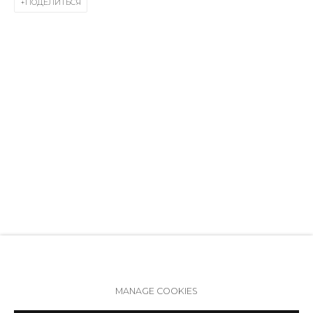
ПОДЕЛИТЬСЯ
191014
+7 (812) 275-97-62
Режим работы:
Вт - вс: 12:00 - 20:00
info@annanova-gallery.ru
Telegram
VK
Политика обеспечения доступа
Manage cookies
MANAGE COOKIES
COPYRIGHT © 2026 ANNA NOVA GALLERY
SITE BY ARTLOGIC