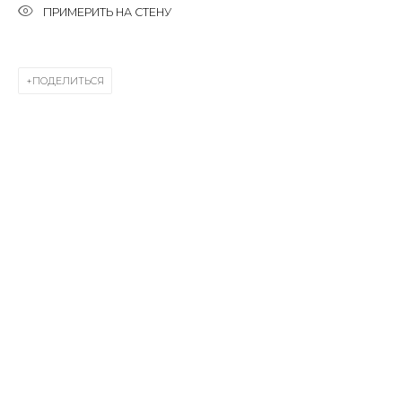
ПРИМЕРИТЬ НА СТЕНУ
Last name *
ПОДЕЛИТЬСЯ
Email *
SIGNUP
* denotes required fields
КОНТАКТЫ
ул. Жуковского д. 28, Санкт-Петербург, Россия,