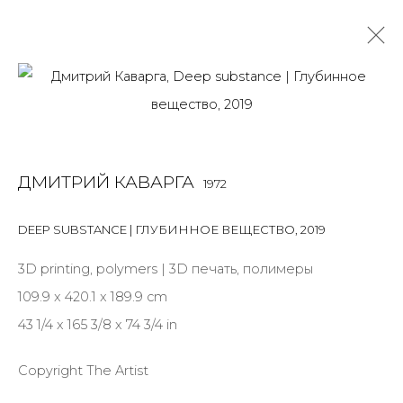
ДМИТРИЙ КАВАРГА
1972
OVERVIEW
BIOGRAPHY
WORKS
EXHIBITIONS
ДМИТРИЙ КАВАРГА
1972
NEWS
PUBLICATIONS
ПУБЛИКАЦИИ
САЙТ ХУДОЖНИКА
DEEP SUBSTANCE | ГЛУБИННОЕ ВЕЩЕСТВО
,
2019
ALL
MIX MEDIA
3D printing, polymers | 3D печать, полимеры
109.9 x 420.1 x 189.9 cm
43 1/4 x 165 3/8 x 74 3/4 in
JOIN OUR MAILING LIST
Copyright The Artist
First name *