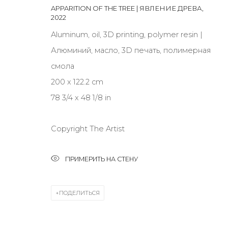
APPARITION OF THE TREE | ЯВЛЕНИЕ ДРЕВА
,
JOIN OUR MAILING LIST
2022
First name *
Aluminum, oil, 3D printing, polymer resin |
Алюминий, масло, 3D печать, полимерная
смола
* denotes required fields
200 x 122.2 cm
78 3/4 x 48 1/8 in
КОНТАКТЫ
Copyright The Artist
ул. Жуковского д. 28, Санкт-Петербург, Россия, 1
ПРИМЕРИТЬ НА СТЕНУ
+7 (812) 275-97-62
Режим работы:
Вт - вс: 12:00 - 20:00
ПОДЕЛИТЬСЯ
info@annanova-gallery.ru
Telegram