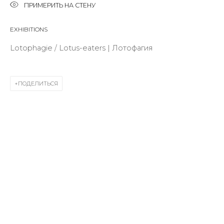
ПРИМЕРИТЬ НА СТЕНУ
First name *
EXHIBITIONS
Last name *
Lotophagie / Lotus-eaters | Лотофагия
ПОДЕЛИТЬСЯ
Email *
SIGNUP
* denotes required fields
КОНТАКТЫ