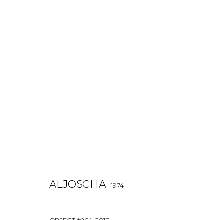
ALJOSCHA
1974
OVERVIEW
BIOGRAPHY
WORKS
EXHIBITIONS
ALJOSCHA
1974
OBJECT #264
,
2018