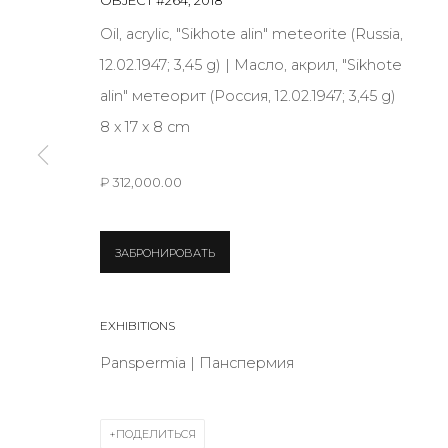
Oil, acrylic, "Sikhote alin" meteorite (Russia,
JOIN OUR MAILING LIST
12.02.1947; 3,45 g) | Масло, акрил, "Sikhote
alin" метеорит (Россия, 12.02.1947; 3,45 g)
First name *
8 х 17 х 8 cm
* denotes required fields
₽ 312,000.00
ЗАБРОНИРОВАТЬ
КОНТАКТЫ
ул. Жуковского д. 28, Санкт-Петербург, Россия, 1
EXHIBITIONS
+7 (812) 275-97-62
Panspermia | Панспермия
Режим работы:
Вт - вс: 12:00 - 20:00
ПОДЕЛИТЬСЯ
info@annanova-gallery.ru