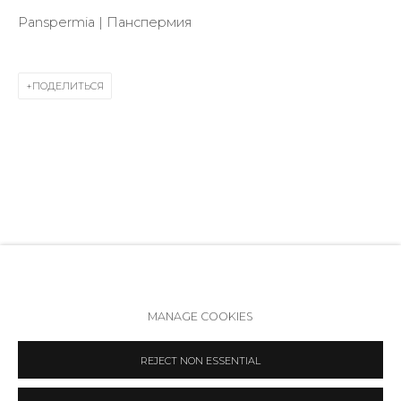
Режим работы:
Panspermia | Панспермия
Вт - вс: 12:00 - 20:00
info@annanova-gallery.ru
ПОДЕЛИТЬСЯ
Telegram
VK
Политика обеспечения доступа
Manage cookies
MANAGE COOKIES
COPYRIGHT © 2026 ANNA NOVA GALLERY
SITE BY ARTLOGIC
REJECT NON ESSENTIAL