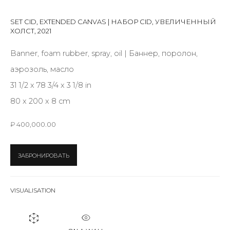
First name *
SET CID, EXTENDED CANVAS | НАБОР CID, УВЕЛИЧЕННЫЙ
ХОЛСТ
,
2021
Last name *
Banner, foam rubber, spray, oil | Баннер, поролон,
аэрозоль, масло
31 1/2 x 78 3/4 x 3 1/8 in
Email *
80 x 200 x 8 cm
₽ 400,000.00
SIGNUP
ЗАБРОНИРОВАТЬ
* denotes required fields
VISUALISATION
КОНТАКТЫ