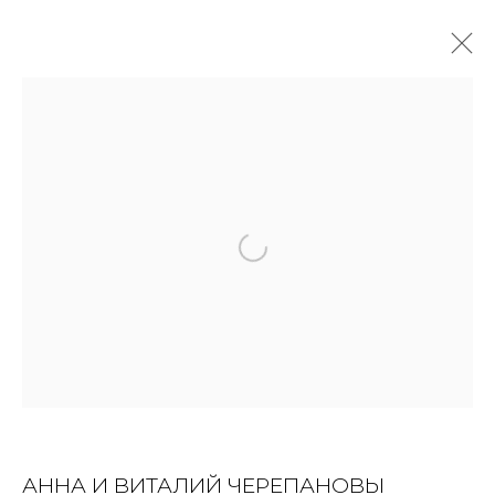
АННА И ВИТАЛИЙ ЧЕРЕПАНОВЫ
OVERVIEW
BIOGRAPHY
WORKS
EXHIBITIONS
NEWS
ПУБЛИКАЦИИ
ALL
INSTALLATION
MIX MEDIA
PAINTING
PRINT & MULTIPLES
SCULPTURE
VIDEO
WORK ON PAPER
JOIN OUR MAILING LIST
АННА И ВИТАЛИЙ ЧЕРЕПАНОВЫ