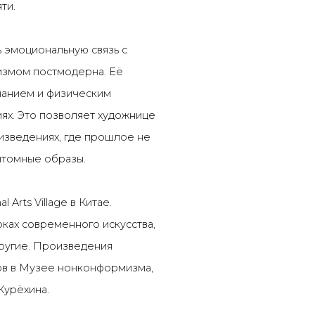
яти.
 эмоциональную связь с
змом постмодерна. Её
нанием и физическим
ях. Это позволяет художнице
изведениях, где прошлое не
нтомные образы.
Arts Village в Китае.
рках современного искусства,
другие. Произведения
ов в Музее нонконформизма,
урёхина.