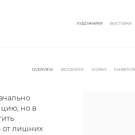
ХУДОЖНИКИ
ВЫСТАВКИ
OVERVIEW
BIOGRAPHY
WORKS
EXHIBITIO
View works.
начально
цию, но в
тить
ь от лишних