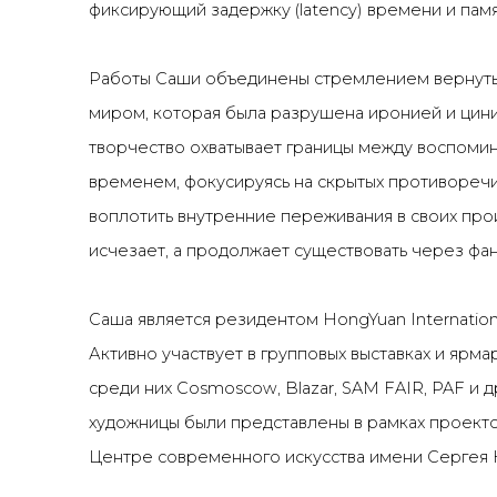
фиксирующий задержку (latency) времени и пам
Работы Саши объединены стремлением вернуть
миром, которая была разрушена иронией и цини
творчество охватывает границы между воспоми
временем, фокусируясь на скрытых противоречи
воплотить внутренние переживания в своих про
исчезает, а продолжает существовать через фа
Саша является резидентом HongYuan International 
Активно участвует в групповых выставках и ярма
среди них Cosmoscow, Blazar, SAM FAIR, PAF и 
художницы были представлены в рамках проект
Центре современного искусства имени Сергея К