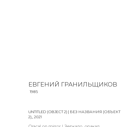
ЕВГЕНИЙ ГРАНИЛЬЩИКОВ
O
1985
ЕВГЕНИЙ ГРАНИЛЬЩИКОВ
ALL
INSTALLATION
MIX MEDIA
PHOTO
VIDEO
1985
UNTITLED (OBJECT 2) | БЕЗ НАЗВАНИЯ (ОБЪЕКТ
2),
,
2021
Oracal on mirror | Зеркало, оракал