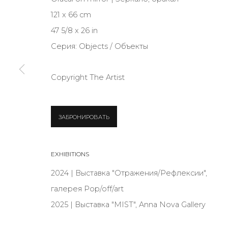
JOIN OUR MAILING LIST
121 x 66 cm
47 5/8 x 26 in
First name *
Серия:
Objects / Объекты
* denotes required fields
Copyright The Artist
ЗАБРОНИРОВАТЬ
КОНТАКТЫ
ул. Жуковского д. 28, Санкт-Петербург, Россия, 1
EXHIBITIONS
+7 (812) 275-97-62
2024 | Выставка "Отражения/Рефлексии",
Режим работы:
галерея Pop/off/art
Вт - вс: 12:00 - 20:00
2025 | Выставка "MIST", Anna Nova Gallery
info@annanova-gallery.ru
Telegram