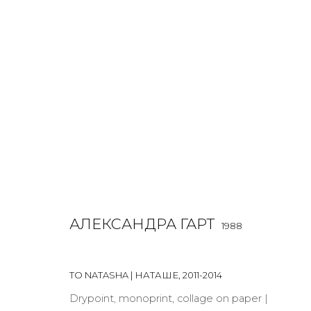
РАБОТЫ
ALL
BOOKS
INSTALLATION
LIGHTBOX
MIX ME
АЛЕКСАНДРА ГАРТ
1988
TO NATASHA | НАТАШЕ
,
2011-2014
JOIN OUR MAILING LIST
Drypoint, monoprint, collage on paper |
First name *