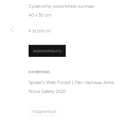
Сухая игла, монотипия, коллаж
40 x 30 cm
* denotes required fields
₽ 32,000.00
ЗАБРОНИРОВАТЬ
КОНТАКТЫ
ул. Жуковского д. 28, Санкт-Петербург, Россия, 1
+7 (812) 275-97-62
EXHIBITIONS
Режим работы:
Spider’s Web Forest | Лес паутины, Anna
Вт - вс: 12:00 - 20:00
Nova Gallery 2020
info@annanova-gallery.ru
Telegram
ПОДЕЛИТЬСЯ
VK