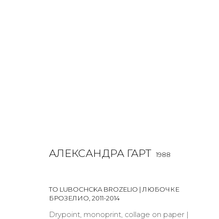
РАБОТЫ
ALL
BOOKS
INSTALLATION
LIGHTBOX
MIX ME
АЛЕКСАНДРА ГАРТ
1988
TO LUBOCHCKA BROZELIO | ЛЮБОЧКЕ
JOIN OUR MAILING LIST
БРОЗЕЛИО
,
2011-2014
Drypoint, monoprint, collage on paper |
First name *