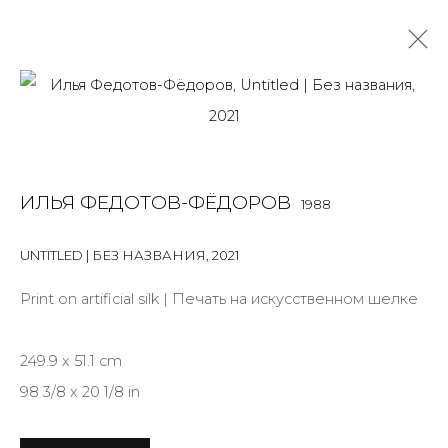
INSTALLATION
ALL
BOOKS
INSTALLATION
LIGHTBOX
MIX MEDIA
ИЛЬЯ ФЕДОТОВ-ФЁДОРОВ
1988
PAINTING
PHOTO
PRINT & MULTIPLES
SCULPTURE
VIDEO
WORK ON PAPER
UNTITLED | БЕЗ НАЗВАНИЯ
,
2021
Print on artificial silk | Печать на искусственном шелке
JOIN OUR MAILING LIST
249.9 x 51.1 cm
First name *
98 3/8 x 20 1/8 in