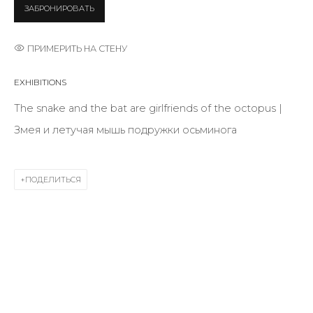
Last name *
ЗАБРОНИРОВАТЬ
ПРИМЕРИТЬ НА СТЕНУ
Email *
EXHIBITIONS
The snake and the bat are girlfriends of the octopus |
SIGNUP
Змея и летучая мышь подружки осьминога
* denotes required fields
ПОДЕЛИТЬСЯ
КОНТАКТЫ
ул. Жуковского д. 28, Санкт-Петербург, Россия,
191014
+7 (812) 275-97-62