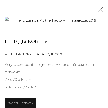
PAINTING
ПЁТР ДЬЯКОВ
1983
ALL
BOOKS
INSTALLATION
LIGHTBOX
MIX MEDIA
PAINTING
PHOTO
PRINT & MULTIPLES
SCULPTURE
AT THE FACTORY | НА ЗАВОДЕ
,
2019
VIDEO
WORK ON PAPER
Acrylic composite, pigment | Акриловый композит,
пигмент
79 x 70 x 10 cm
JOIN OUR MAILING LIST
31 1/8 x 27 1/2 x 4 in
First name *
ЗАБРОНИРОВАТЬ