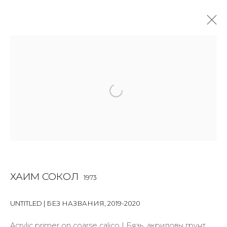
PAINTING
ALL
BOOKS
INSTALLATION
LIGHTBOX
MIX MEDIA
PAINTING
PHOTO
PRINT & MULTIPLES
SCULPTURE
VIDEO
WORK ON PAPER
JOIN OUR MAILING LIST
ХАИМ СОКОЛ
1973
First name *
UNTITLED | БЕЗ НАЗВАНИЯ
,
2019-2020
Acrylic primer on coarse calico | Бязь, акриловы грунт