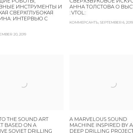
ИЕ РОБОТЫ,
СВЕРХЗВУКОВОЕ ИСКУС
ВНЫЕ ИНСТРУМЕНТЫ И
АННА ТОЛСТОВА О ВЫС
КАЯ СВЕРХГЛУБОКАЯ
::VTOL::
ИНА: ИНТЕРВЬЮ С
КОММЕРСАНТЪ, SEPTEMBER 6, 2019
EMBER 20, 2019
 TO THE SOUND ART
A MARVELOUS SOUND
T BASED ON A
MACHINE INSPIRED BY A
IVE SOVIET DRILLING
DEEP DRILLING PROJEC