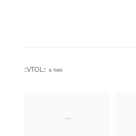
::VTOL::
B. 1986