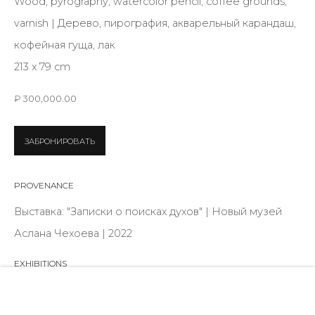
Wood, pyrography, watercolor pencil, coffee grounds,
28 Zhukovskogo st., St. Petersburg, Russia, 191014
varnish | Дерево, пирография, акварельный карандаш,
+7 (812) 275-97-62
кофейная гуща, лак
info@annanova-gallery.ru
213 х 79 cm
Telegram
VK
₽ 300,000.00
ЗАБРОНИРОВАТЬ
PROVENANCE
Выставка: "Записки о поисках духов" | Новый музей
Аслана Чехоева | 2022
EXHIBITIONS
ШАРППС-7, галерея Ovcharenko, 2018; Transgression
station, KZ Gallery, 2020; Записки о поисках духов,