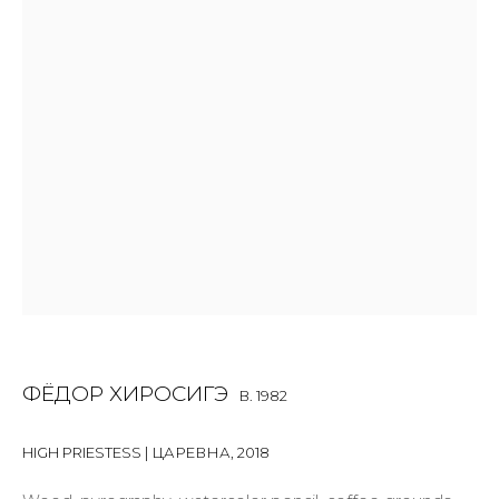
First name *
Last name *
Email *
SIGNUP
* denotes required fields
ФЁДОР ХИРОСИГЭ
B. 1982
HIGH PRIESTESS | ЦАРЕВНА
,
2018
CONTACT US