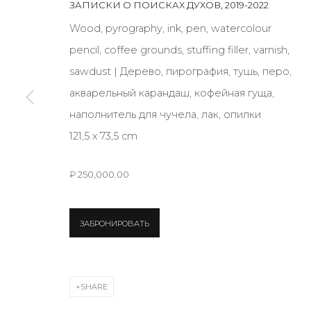
ЗАПИСКИ О ПОИСКАХ ДУХОВ
,
2019-2022
Wood, pyrography, ink, pen, watercolour
JOIN OUR MAILING LIST
pencil, coffee grounds, stuffing filler, varnish,
First name *
sawdust | Дерево, пирография, тушь, перо,
акварельный карандаш, кофейная гуща,
наполнитель для чучела, лак, опилки
* denotes required fields
121,5 х 73,5 cm
₽ 250,000.00
CONTACT US
28 Zhukovskogo st., St. Petersburg, Russia, 191014
ЗАБРОНИРОВАТЬ
+7 (812) 275-97-62
info@annanova-gallery.ru
Telegram
SHARE
VK