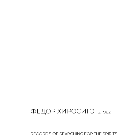
FEDOR HIROSHIGE
B. 1982
OVERVIEW
BIOGRAPHY
WORKS
EXHIBITIONS
ALL
INSTALLATION
MIX MEDIA
PAINTING
SCU
ФЁДОР ХИРОСИГЭ
B. 1982
RECORDS OF SEARCHING FOR THE SPIRITS |