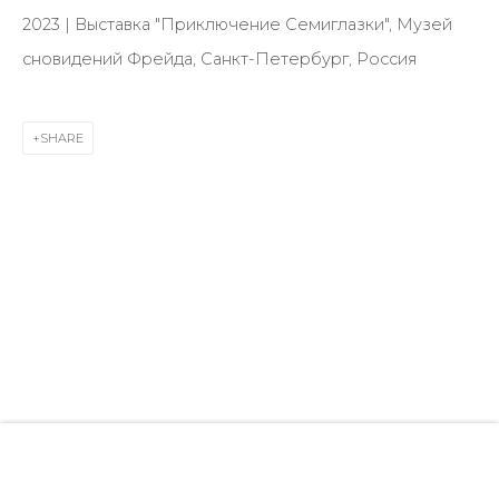
28 Zhukovskogo st., St. Petersburg, Russia, 191014
2023 | Выставка "Приключение Семиглазки", Музей
+7 (812) 275-97-62
сновидений Фрейда, Санкт-Петербург, Россия
info@annanova-gallery.ru
Telegram
SHARE
VK