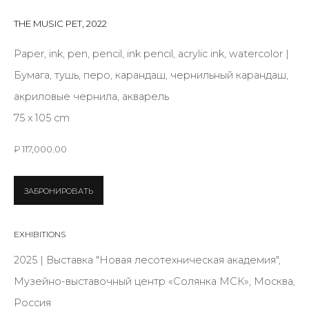
First name *
THE MUSIC PET
,
2022
Paper, ink, pen, pencil, ink pencil, acrylic ink, watercolor |
Last name *
Бумага, тушь, перо, карандаш, чернильный карандаш,
акриловые чернила, акварель
75 х 105 cm
Email *
₽ 117,000.00
SIGNUP
ЗАБРОНИРОВАТЬ
* denotes required fields
EXHIBITIONS
2025 | Выставка "Новая лесотехническая академия",
Музейно-выставочный центр «Солянка МСК», Москва,
CONTACT US
Россия