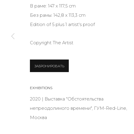
В раме: 147 x 117,5 cm
JOIN OUR MAILING LIST
Без рамы: 142,8 x 113,3 cm
First name *
Edition of 5 plus 1 artist's proof
* denotes required fields
Copyright The Artist
ЗАБРОНИРОВАТЬ
CONTACT US
28 Zhukovskogo st., St. Petersburg, Russia, 191014
EXHIBITIONS
+7 (812) 275-97-62
2020 | Выставка "Обстоятельства
info@annanova-gallery.ru
непреодолимого времени", ГУМ-Red-Line,
Telegram
Москва
VK