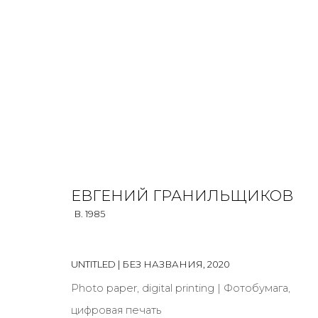
EVGENY GRANILSHCHIKOV
B. 1985
ЕВГЕНИЙ ГРАНИЛЬЩИКОВ
B. 1985
ALL
INSTALLATION
MIX MEDIA
PHOTO
VIDEO
UNTITLED | БЕЗ НАЗВАНИЯ
,
2020
Photo paper, digital printing | Фотобумага,
цифровая печать