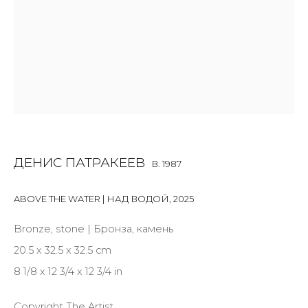
Last name *
Email *
SIGNUP
* denotes required fields
ДЕНИС ПАТРАКЕЕВ
B. 1987
ABOVE THE WATER | НАД ВОДОЙ
,
2025
Bronze, stone | Бронза, камень
CONTACT US
20.5 x 32.5 x 32.5 cm
28 Zhukovskogo st., St. Petersburg, Russia, 191014
8 1/8 x 12 3/4 x 12 3/4 in
+7 (812) 275-97-62
info@annanova-gallery.ru
Copyright The Artist