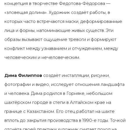
концепция в творчестве Федотова-Фёдорова —
«зловещая долина». Художник создаёт работы, в
которых часто встречаются маски, деформированные
лица и формы, напоминающие живых существ. Эти
образы вызывают ощущение тревоги и формируют
конфликт между узнаванием и отчуждением, между
человеческим и нечеловеческим.
Дима Филиппов
создаёт инсталляции, рисунки,
фотографии и видео, исследует отношения ландшафта
и человека. Дима
родился в Горняке, небольшом
шахтёрском городе в степи в Алтайском крае на
границе с Казахстаном. Его отец работал на шахте
вплоть до закрытия производства в 1990-е годы.
Точкой
отсчёта своей практики художник считает поход на