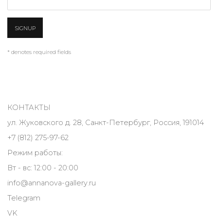
SIGNUP
* denotes required fields
КОНТАКТЫ
ул. Жуковского д. 28, Санкт-Петербург, Россия, 191014
+7 (812) 275-97-62
Режим работы:
Вт - вс: 12:00 - 20:00
info@annanova-gallery.ru
Telegram
VK