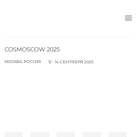
COSMOSCOW 2025
МОСКВА, РОССИЯ
12 - 14 СЕНТЯБРЯ 2025
Open a larger version of the following image in a popup: