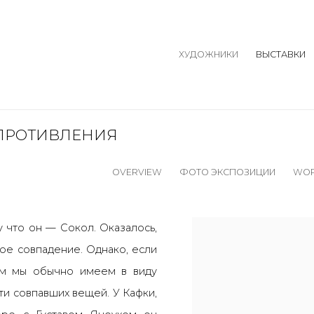
ХУДОЖНИКИ
ВЫСТАВКИ
ПРОТИВЛЕНИЯ
OVERVIEW
ФОТО ЭКСПОЗИЦИИ
WO
у что он
—
Сокол. Оказалось,
ное совпадение. Однако, если
ем мы обычно имеем в виду
ти совпавших вещей. У Кафки,