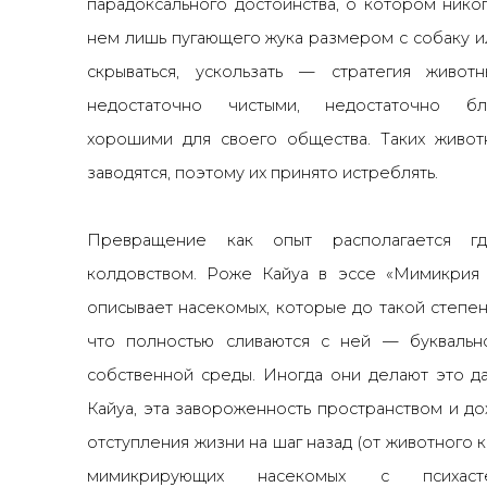
парадоксального достоинства, о котором никог
нем лишь пугающего жука размером с собаку ил
скрываться, ускользать
—
стратегия животн
недостаточно чистыми, недостаточно бл
хорошими для своего общества. Таких живо
заводятся, поэтому их принято истреблять.
Превращение как опыт располагается г
колдовством. Роже Кайуа в эссе «Мимикрия 
описывает насекомых, которые до такой степе
что полностью сливаются с ней
—
буквальн
собственной среды. Иногда они делают это д
Кайуа, эта завороженность пространством и д
отступления жизни на шаг назад (от животного 
мимикрирующих насекомых с психасте