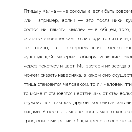
Птицы у Хаима
—
не соколы, а, если быть совсем
или, например, волки
—
это посланники ду
состояний, памяти, мыслей
—
в общем, того
считать человеческим. То ли люди, то ли птицы, 
не птицы, а претерпевающие бесконечн
чувствующей материи, обнаруживающие сво
через текстуру и цвет. Мы застаем их всегда 
можем сказать наверняка, в каком оно осущес
птица становится человеком, то ли человек пти
то момент становятся неотличимы от стаи волко
«чужой», а я сам как другой, коллектив затр
лицами. У нее в анамнезе постпамять о холоко
крыс, опыт эмиграции, общая тревога современ