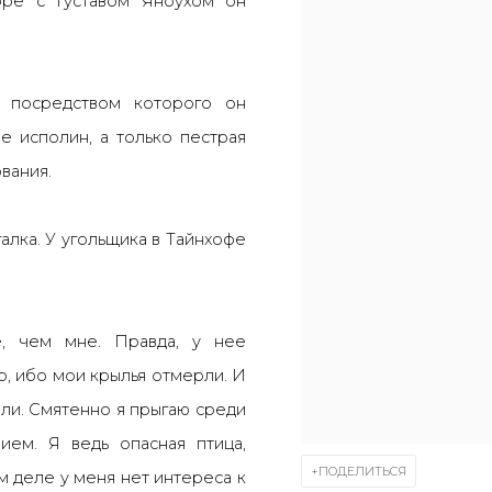
оре с Густавом Яноухом он
 посредством которого он
е исполин, а только пестрая
вания.
галка. У угольщика в Тайнхофе
, чем мне. Правда, у нее
о, ибо мои крылья отмерли. И
али. Смятенно я прыгаю среди
ем. Я ведь опасная птица,
ПОДЕЛИТЬСЯ
м деле у меня нет интереса к