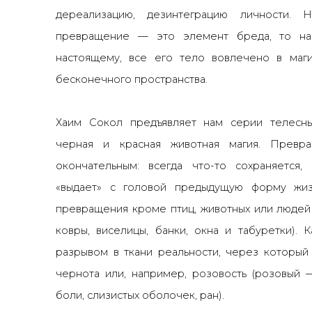
дереализацию, дезинтеграцию личности. 
превращение
—
это элемент бреда, то на
настоящему, все его тело вовлечено в маги
бесконечного пространства.
Хаим Сокол предъявляет нам серии телесны
черная и красная животная магия. Превр
окончательным: всегда что-то сохраняется,
«выдает» с головой предыдущую форму жиз
превращения кроме птиц, животных или людей 
ковры, виселицы, банки, окна и табуретки).
разрывом в ткани реальности, через который
чернота или, например, розовость (розовый
боли, слизистых оболочек, ран).