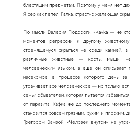
блестящим предметам. Поэтому у меня нет да
Я сер как пепел. Галка, страстно желающая скры
По мысли Валерия Подороги, «Kavka
—
не сто
моментов регрессии к другому животно
стремящемуся скрыться не среди камней, а 
различные животные
—
кроты, мыши, н
человеческим языком, а еще он описывает
насекомое, в процессе которого день з
утрачивает все человеческое
—
но только есл
семьи обывателей, которая пытается избавиться
от паразита; Кафка же до последнего момент
становится совсем грязным, сухим и плоским, 
Грегором Замзой. «Человек внутри» не утра