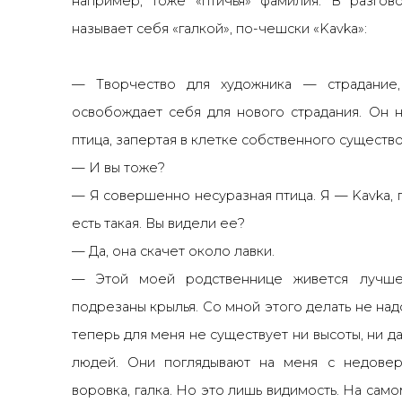
например, тоже «птичья» фамилия. В разгов
называет себя «галкой», по-чешски «Kavka»:
—
Творчество для художника
—
страдание,
освобождает себя для нового страдания. Он н
птица, запертая в клетке собственного существо
—
И вы тоже?
—
Я совершенно несуразная птица. Я
—
Kavka, 
есть такая. Вы видели ее?
—
Да, она скачет около лавки.
—
Этой моей родственнице живется лучше
подрезаны крылья. Со мной этого делать не над
теперь для меня не существует ни высоты, ни д
людей. Они поглядывают на меня с недовери
воровка, галка. Но это лишь видимость. На само