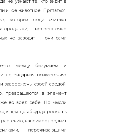
да не узнают те, кто видит в
и иное животное. Прятаться,
ых, которых люди считают
агородными, недостаточно
тных не заводят
—
они сами
де-то между безумием и
и легендарная психастения»
ни заворожены своей средой,
о, превращаются в элемент
аже во вред себе. По мысли
оходящая до абсурда роскошь
к растению, например) роднит
никами, переживающими