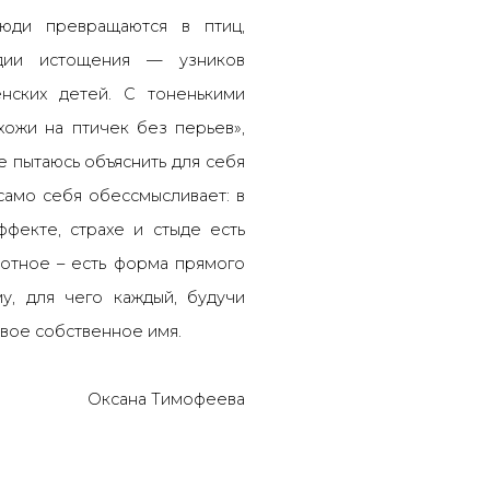
юди превращаются в птиц,
адии истощения
—
узников
нских детей. С тоненькими
хожи на птичек без перьев»,
е пытаюсь объяснить для себя
само себя обессмысливает: в
ффекте, страхе и стыде есть
отное – есть форма прямого
у, для чего каждый, будучи
свое собственное имя.
Оксана Тимофеева