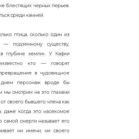
же блестящих черных перьев.
ться среди камней.
лько птица, сколько один из
му
—
подземному существу,
в глубине земли». У Кафки
еизвестно кто
—
говорят
 превращение в чудовищное
а днем персонаж вроде бы
и мы смотрим на это глазами
 от своего бывшего члена как
а, даже когда это насекомое
до самой смерти называет его
чивает ни имени, ни своего