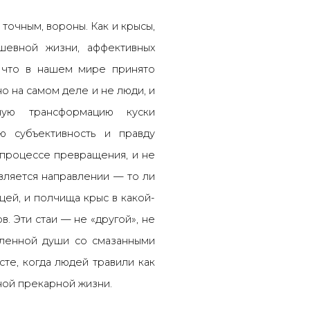
 точным, вороны. Как и крысы,
шевной жизни, аффективных
, что в нашем мире принято
но на самом деле и не люди, и
ую трансформацию куски
ю субъективность и правду
в процессе превращения, и не
твляется направлении
—
то ли
цей, и полчища крыс в какой-
в. Эти стаи
—
не «другой», не
авленной души со смазанными
сте, когда людей травили как
ной прекарной жизни.