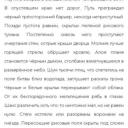
В опустевшем краю нет дорог. Путь преграждал
чёрный трёхсторонний барьер, некогда неприступный.
Позади пустота равнин, скрытых пеленой рисового
тумана. Постепенно сквозь него проступают
очертания стен, острые крыши дворца. Молния лучше
горящей стрелы обрушает кровлю. Алое пламя
становится чёрным дымом, столбами взметнувшимся в
разъярённое небо. Шум тысячи птиц, что слетелись на
поле битвы близ водопада, заглушает раскаты грома.
Чёрные и белые крылья перекрывают собой облака.
От их беспорядочного мельтешения рябь в глазах.
Шанс различить хоть что-то ничтожно мал, но не равен
нулю. Стяги истлели или разорваны воронами на
гнёзда. Пересохшие рисовые поля скрыты под слоем