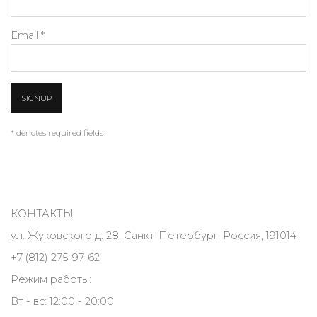
Email *
SIGNUP
* denotes required fields
КОНТАКТЫ
ул. Жуковского д. 28, Санкт-Петербург, Россия, 191014
+7 (812) 275-97-62
Режим работы:
Вт - вс: 12:00 - 20:00