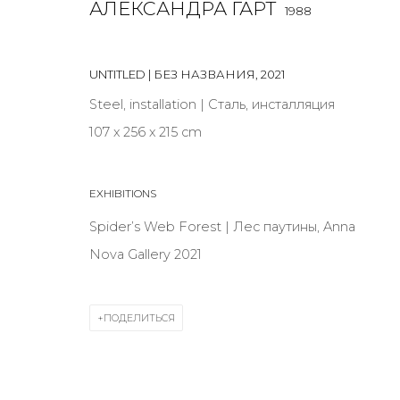
АЛЕКСАНДРА ГАРТ
1988
JOIN OUR MAILING LIST
UNTITLED | БЕЗ НАЗВАНИЯ
,
2021
First name *
Steel, installation | Сталь, инсталляция
107 х 256 х 215 cm
* denotes required fields
EXHIBITIONS
Spider’s Web Forest | Лес паутины, Anna
Nova Gallery 2021
КОНТАКТЫ
ул. Жуковского д. 28, Санкт-Петербург, Россия, 1
+7 (812) 275-97-62
ПОДЕЛИТЬСЯ
Режим работы:
Вт - вс: 12:00 - 20:00