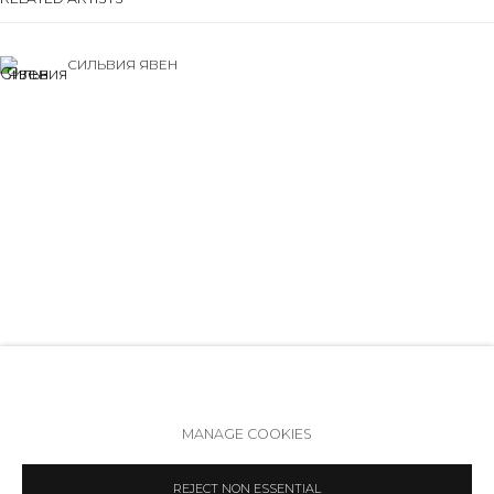
+7 (812) 275-97-62
Режим работы:
СИЛЬВИЯ ЯВЕН
Вт - вс: 12:00 - 20:00
info@annanova-gallery.ru
Telegram
VK
УСТИНА ЯКОВЛЕВА
Политика обеспечения доступа
Manage cookies
MANAGE COOKIES
COPYRIGHT © 2026 ANNA NOVA GALLERY
SITE BY ARTLOGIC
REJECT NON ESSENTIAL