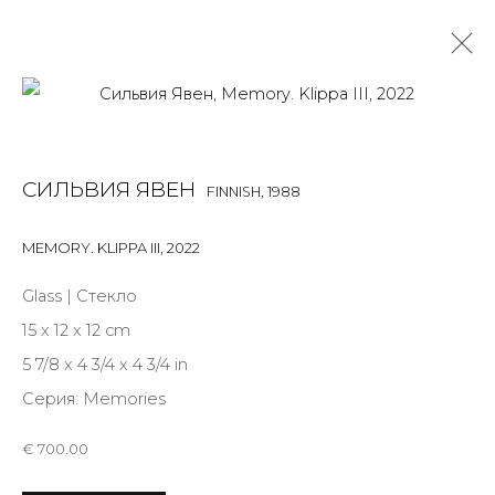
THE STORYTELLER
СИЛЬВИЯ ЯВЕН
FINNISH,
1988
УСТИНА ЯКОВЛЕВА, СИЛЬВИЯ ЯВЕН
9 МАРТА - 5 ИЮНЯ 2022
MEMORY. KLIPPA III
,
2022
OVERVIEW
ФОТО ЭКСПОЗИЦИИ
WORKS
Glass | Стекло
ПУБЛИКАЦИИ
КУРАТОРСКИЙ ТЕКСТ
15 x 12 x 12 cm
5 7/8 x 4 3/4 x 4 3/4 in
Серия:
Memories
JOIN OUR MAILING LIST
€ 700.00
First name *