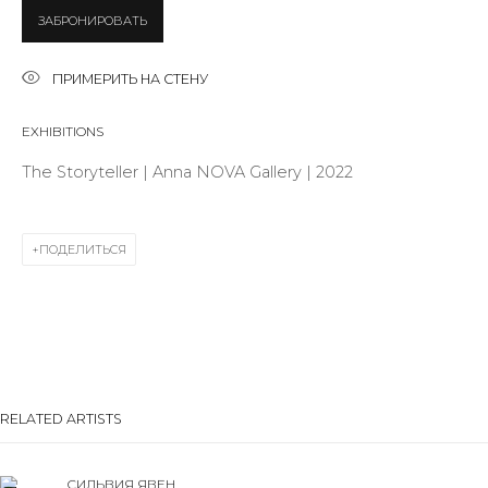
ЗАБРОНИРОВАТЬ
Last name *
ПРИМЕРИТЬ НА СТЕНУ
EXHIBITIONS
Email *
The Storyteller | Anna NOVA Gallery | 2022
SIGNUP
ПОДЕЛИТЬСЯ
* denotes required fields
КОНТАКТЫ
RELATED ARTISTS
ул. Жуковского д. 28, Санкт-Петербург, Россия,
191014
СИЛЬВИЯ ЯВЕН