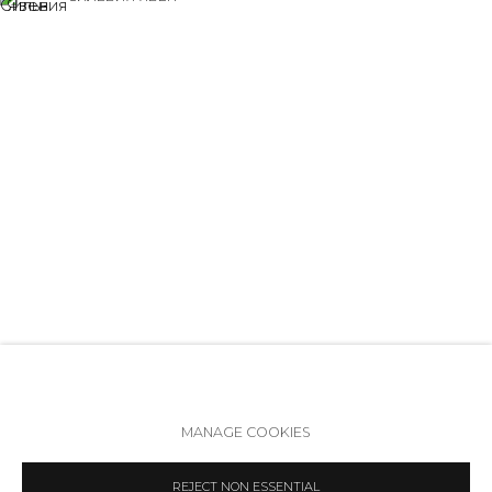
+7 (812) 275-97-62
Режим работы:
Вт - вс: 12:00 - 20:00
info@annanova-gallery.ru
УСТИНА ЯКОВЛЕВА
Telegram
VK
Политика обеспечения доступа
Manage cookies
MANAGE COOKIES
COPYRIGHT © 2026 ANNA NOVA GALLERY
SITE BY ARTLOGIC
REJECT NON ESSENTIAL