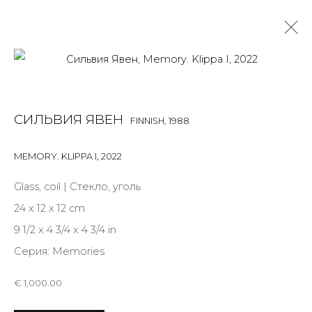
THE STORYTELLER
СИЛЬВИЯ ЯВЕН
FINNISH,
1988
УСТИНА ЯКОВЛЕВА, СИЛЬВИЯ ЯВЕН
9 МАРТА - 5 ИЮНЯ 2022
MEMORY. KLIPPA I
,
2022
OVERVIEW
ФОТО ЭКСПОЗИЦИИ
WORKS
Glass, coil | Стекло, уголь
ПУБЛИКАЦИИ
КУРАТОРСКИЙ ТЕКСТ
24 x 12 x 12 cm
9 1/2 x 4 3/4 x 4 3/4 in
Серия:
Memories
JOIN OUR MAILING LIST
€ 1,000.00
First name *