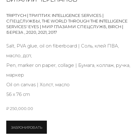
TRIPTYCH | ТРИПТИХ: INTELLIGENCE SERVICES |
Last name *
СПЕЦСЛУЖБЫ, THE WORLD THROUGH THE INTELLIGENCE
SERVICES' EYES | МИР ГЛАЗАМИ СПЕЦСЛУЖБ, BIRCH |
БЕРЕЗА
,
2020, 2021, 2017
Email *
Salt, PVA glue, oil on fiberboard | Соль, клей ПВА,
масло, дсп;
Pen, marker on paper, collage | Бумага, коллаж, ручка,
SIGNUP
маркер
Oil on canvas | Холст, масло
* denotes required fields
56 х 76 cm
₽ 250,000.00
КОНТАКТЫ
ЗАБРОНИРОВАТЬ
ул. Жуковского д. 28, Санкт-Петербург, Россия,
191014