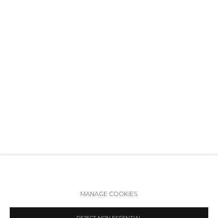
+7 (812) 275-97-62
Режим работы:
Вт - вс: 12:00 - 20:00
info@annanova-gallery.ru
АННА И ВИТАЛИЙ ЧЕРЕПАНОВЫ
Telegram
VK
Политика обеспечения доступа
Manage cookies
MANAGE COOKIES
COPYRIGHT © 2026 ANNA NOVA GALLERY
SITE BY ARTLOGIC