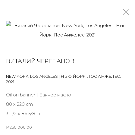
ПАРК ВОЛЬНЫЙ. ТЕРМИНАЛ
ЖУКОВСКИЙ
ВИТАЛИЙ ЧЕРЕПАНОВ
АНЯ И ВИТАЛИК ЧЕРЕПАНОВЫ
24 МАРТА - 27 МАЯ 2023
NEW YORK, LOS ANGELES | НЬЮ ЙОРК, ЛОС АНЖЕЛЕС
,
OVERVIEW
ФОТО ЭКСПОЗИЦИИ
WORKS
2021
ПУБЛИКАЦИИ
Oil on banner | Баннер,масло
80 x 220 cm
31 1/2 x 86 5/8 in
JOIN OUR MAILING LIST
₽ 250,000.00
First name *