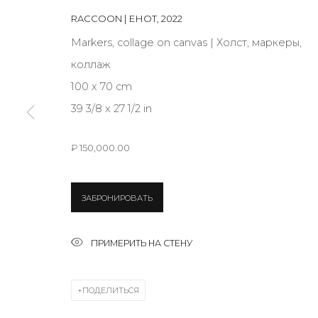
RACCOON | ЕНОТ
,
2022
Markers, collage on canvas | Холст, маркеры,
JOIN OUR MAILING LIST
коллаж
First name *
100 x 70 cm
39 3/8 x 27 1/2 in
* denotes required fields
₽ 150,000.00
ЗАБРОНИРОВАТЬ
КОНТАКТЫ
ул. Жуковского д. 28, Санкт-Петербург, Россия, 1
ПРИМЕРИТЬ НА СТЕНУ
+7 (812) 275-97-62
Режим работы:
ПОДЕЛИТЬСЯ
Вт - вс: 12:00 - 20:00