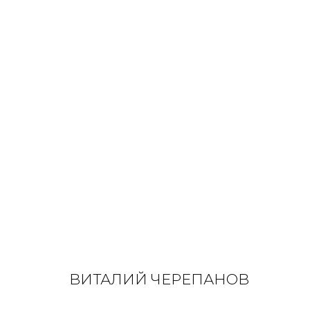
ПАРК ВОЛЬНЫЙ. ТЕРМИНАЛ Ж
АНЯ И ВИТАЛИК ЧЕРЕПАНОВЫ
24 МАРТА - 27 МАЯ 202
ВИТАЛИЙ ЧЕРЕПАНОВ