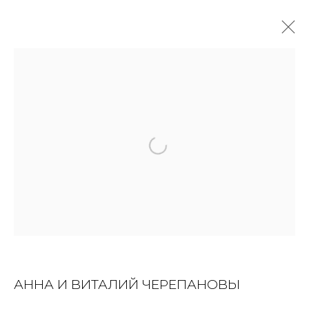
ПАРК ВОЛЬНЫЙ. ТЕРМИНАЛ
ЖУКОВСКИЙ
АНЯ И ВИТАЛИК ЧЕРЕПАНОВЫ
24 МАРТА - 27 МАЯ 2023
OVERVIEW
ФОТО ЭКСПОЗИЦИИ
WORKS
ПУБЛИКАЦИИ
JOIN OUR MAILING LIST
АННА И ВИТАЛИЙ ЧЕРЕПАНОВЫ
First name *