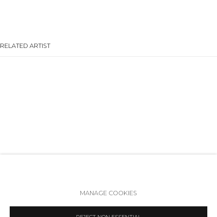
+7 (812) 275-97-62
Режим работы:
Вт - вс: 12:00 - 20:00
RELATED ARTIST
info@annanova-gallery.ru
Telegram
VK
АННА И ВИТАЛИЙ ЧЕРЕПАНОВЫ
Политика обеспечения доступа
Manage cookies
MANAGE COOKIES
COPYRIGHT © 2026 ANNA NOVA GALLERY
SITE BY ARTLOGIC