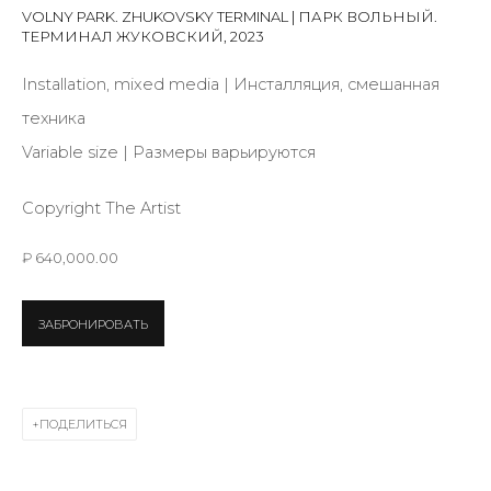
VOLNY PARK. ZHUKOVSKY TERMINAL | ПАРК ВОЛЬНЫЙ.
ТЕРМИНАЛ ЖУКОВСКИЙ
,
2023
Last name *
Installation, mixed media | Инсталляция, смешанная
техника
Email *
Variable size | Размеры варьируются
Copyright The Artist
SIGNUP
₽ 640,000.00
* denotes required fields
ЗАБРОНИРОВАТЬ
КОНТАКТЫ
ПОДЕЛИТЬСЯ
ул. Жуковского д. 28, Санкт-Петербург, Россия,
191014