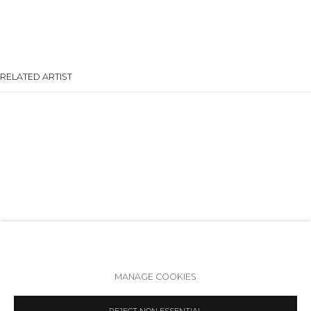
+7 (812) 275-97-62
Режим работы:
Вт - вс: 12:00 - 20:00
RELATED ARTIST
info@annanova-gallery.ru
Telegram
VK
АННА И ВИТАЛИЙ ЧЕРЕПАНОВЫ
Политика обеспечения доступа
Manage cookies
MANAGE COOKIES
COPYRIGHT © 2026 ANNA NOVA GALLERY
SITE BY ARTLOGIC