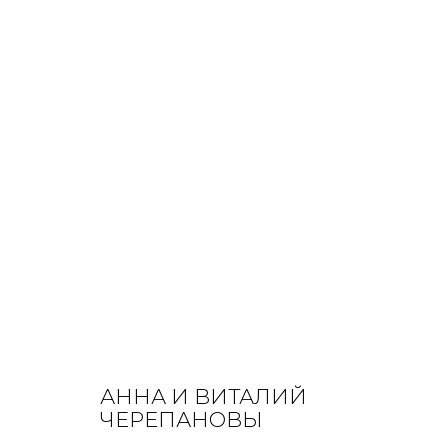
ПАРК ВОЛЬНЫЙ. ТЕРМИНАЛ Ж
АНЯ И ВИТАЛИК ЧЕРЕПАНОВЫ
24 МАРТА - 27 МАЯ 202
АННА И ВИТАЛИЙ
ЧЕРЕПАНОВЫ