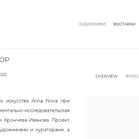
ХУДОЖНИКИ
ВЫСТАВКИ
ТОР
023
OVERVIEW
ФОТО
о искусства Anna Nova при
ментально-исследовательская
ьи Крончева-Иванова. Проект
дожниками и кураторами, а