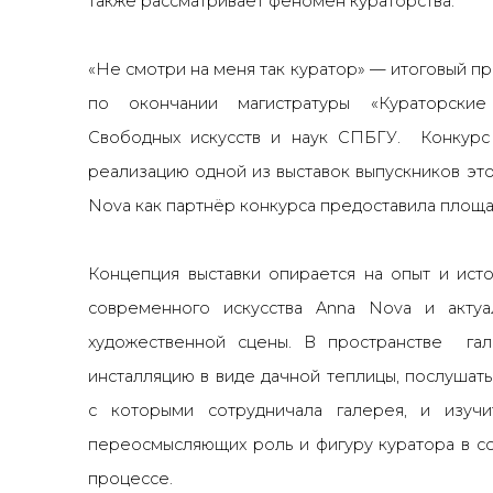
также рассматривает феномен кураторства.
«Не смотри на меня так куратор» — итоговый п
по окончании магистратуры «Кураторские 
Свободных искусств и наук СПБГУ. Конкурс 
реализацию одной из выставок выпускников это
Nova как партнёр конкурса предоставила площа
Концепция выставки опирается на опыт и ист
современного искусства Anna Nova и актуа
художественной сцены. В пространстве га
инсталляцию в виде дачной теплицы, послушать
с которыми сотрудничала галерея, и изучи
переосмысляющих роль и фигуру куратора в 
процессе.