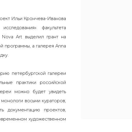
роект Ильи Крончева-Иванова
исследования» факультета
Nova Art выделил грант на
й программы, а галерея Anna
дку.
орию петербургской галереи
льные практики российской
лереи можно будет увидеть
 монологи восьми кураторов,
ть документацию проектов,
современном художественном