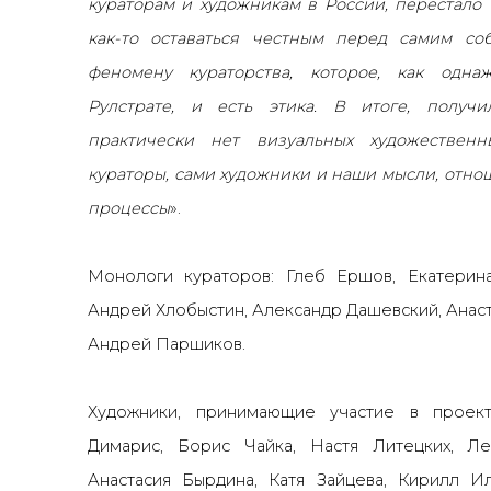
кураторам и художникам в России, перестало
как-то оставаться честным перед самим со
феномену кураторства, которое, как одна
Рулстрате, и есть этика. В итоге, получи
практически нет визуальных художественн
кураторы, сами художники и наши мысли, отн
процессы
».
Монологи кураторов: Глеб Ершов, Екатерина
Андрей Хлобыстин, Александр Дашевский, Анаст
Андрей Паршиков.
Художники, принимающие участие в проект
Димарис, Борис Чайка, Настя Литецких, Л
Анастасия Бырдина, Катя Зайцева, Кирилл И