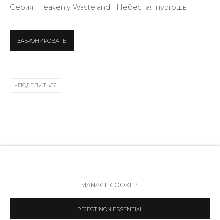
+7 (812) 275-97-62
Серия:
Heavenly Wasteland | Небесная пустошь
Режим работы:
Вт - вс: 12:00 - 20:00
ЗАБРОНИРОВАТЬ
info@annanova-gallery.ru
Telegram
VK
ПОДЕЛИТЬСЯ
RELATED ARTIST
Политика обеспечения доступа
Manage cookies
MANAGE COOKIES
COPYRIGHT © 2026 ANNA NOVA GALLERY
SITE BY ARTLOGIC
REJECT NON ESSENTIAL