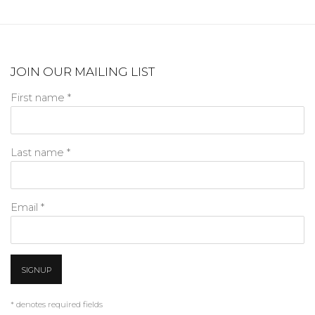
JOIN OUR MAILING LIST
First name *
Last name *
Email *
SIGNUP
* denotes required fields