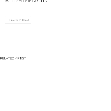
ПРИМЕРИТЬ НА СТЕНУ
Last name *
ПОДЕЛИТЬСЯ
Email *
SIGNUP
RELATED ARTIST
* denotes required fields
КОНТАКТЫ
ул. Жуковского д. 28, Санкт-Петербург, Россия,
МИХАИЛ ЛЕВИУС
191014