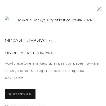
CITY OF LOST ADULTS
МИХАИЛ ЛЕВИУС
1986
МИХАИЛ ЛЕВИУС
24 ЯНВАРЯ - 16 МАРТА 2025
CITY OF LOST ADULTS #4
,
2024
OVERVIEW
ФОТО ЭКСПОЗИЦИИ
WORKS
ПУБЛИКАЦИИ
КУРАТОРСКИЙ ТЕКСТ
Acrylic, acetone, markers, spray paint on paper | Бумага,
акрил, ацетон, маркеры, аэрозольная краска
42 x 119 cm
JOIN OUR MAILING LIST
ЗАБРОНИРОВАТЬ
First name *