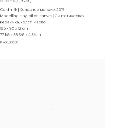
ИРИНА ДРОЗД
Cold milk | Холодное молоко
,
2019
Modelling clay
,
oil on canvas | Синтетическая
керамика
,
холст
,
масло
196 x 90 x 12 cm
77 1/8 x 35 3/8 x 4 3/4 in
₽ 400,000.00