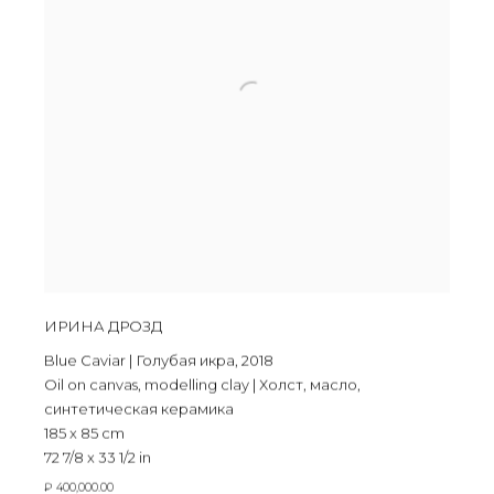
ИРИНА ДРОЗД
Blue Caviar | Голубая икра
,
2018
Oil on canvas
,
modelling clay | Холст
,
масло
,
синтетическая керамика
185 x 85 cm
72 7/8 x 33 1/2 in
₽ 400,000.00