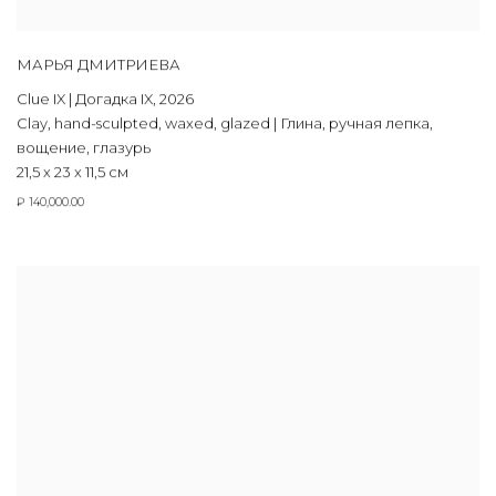
МАРЬЯ ДМИТРИЕВА
Clue IX | Догадка IX
,
2026
Clay
,
hand-sculpted
,
waxed
,
glazed | Глина
,
ручная лепка
,
вощение
,
глазурь
21,5 х 23 х 11,5 см
₽ 140,000.00