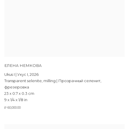
ЕЛЕНА НЕМКОВА
Ukus I | Укус I
,
2026
Transparent selenite
,
milling | Прозрачный селенит
,
фрезеровка
23 x 0.7 x 0.3 cm
9 x 1/4 x 1/8 in
₽ 60,000.00