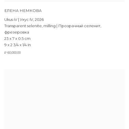
ЕЛЕНА НЕМКОВА
Ukus iV | Укус IV
,
2026
Transparent selenite
,
milling | Прозрачный селенит
,
фрезеровка
23 x 7 x 0.5 cm
9 x 2 3/4 x 1/4 in
₽ 60,000.00