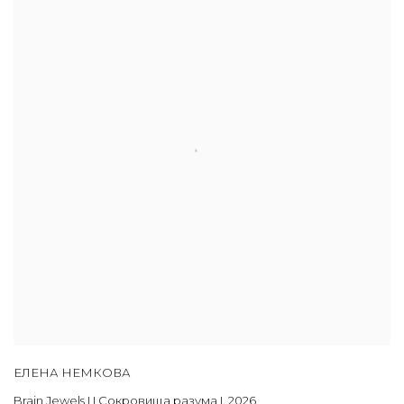
ЕЛЕНА НЕМКОВА
Brain Jewels I I Сокровища разума I
,
2026