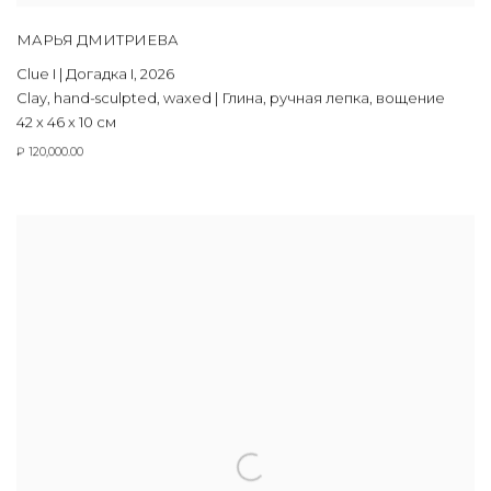
МАРЬЯ ДМИТРИЕВА
Clue I | Догадка I
,
2026
Clay
,
hand-sculpted
,
waxed | Глина
,
ручная лепка
,
вощение
42 х 46 х 10 см
₽ 120,000.00