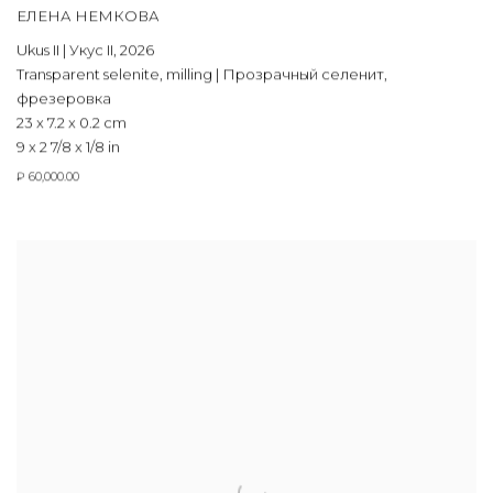
ЕЛЕНА НЕМКОВА
Ukus II | Укус II
,
2026
Transparent selenite
,
milling | Прозрачный селенит
,
фрезеровка
23 x 7.2 x 0.2 cm
9 x 2 7/8 x 1/8 in
₽ 60,000.00