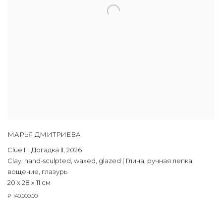
МАРЬЯ ДМИТРИЕВА
Clue II | Догадка II
,
2026
Clay
,
hand-sculpted
,
waxed
,
glazed | Глина
,
ручная лепка
,
вощение
,
глазурь
20 х 28 х 11 см
₽ 140,000.00