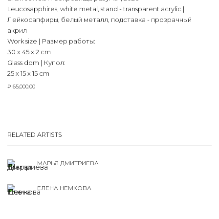
Leucosapphires
,
white metal
,
stand - transparent acrylic |
Лейкосапфиры
,
белый металл
,
подставка - прозрачный
акрил
Work size | Размер работы:
30 x 45 x 2 cm
Glass dom | Купол:
25 х 15 х 15 cm
₽ 65,000.00
RELATED ARTISTS
МАРЬЯ ДМИТРИЕВА
ЕЛЕНА НЕМКОВА