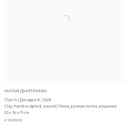
МАРЬЯ ДМИТРИЕВА
Clue IV | Догадка IV
,
2026
Clay
,
hand-sculpted
,
waxed | Глина
,
ручная лепка
,
вощение
25 х 34 х 11 см
₽ 120,000.00