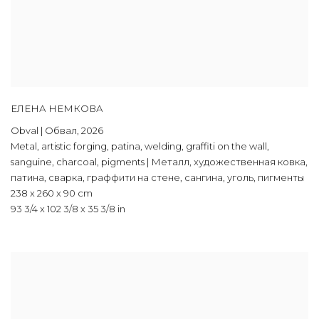
ЕЛЕНА НЕМКОВА
Obval | Обвал
,
2026
Metal
,
artistic forging
,
patina
,
welding
,
graffiti on the wall
,
sanguine
,
charcoal
,
pigments | Металл
,
художественная ковка
,
патина
,
сварка
,
граффити на стене
,
сангина
,
уголь
,
пигменты
238 x 260 x 90 cm
93 3/4 x 102 3/8 x 35 3/8 in