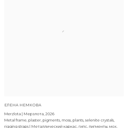
ЕЛЕНА НЕМКОВА
Merzlota | Мерзлота
,
2026
Metal frame
,
plaster
,
pigments
,
moss
,
plants
,
selenite crystals
,
rigging straps | Металлический каркас
,
гипс
,
пигменты
,
мох
,