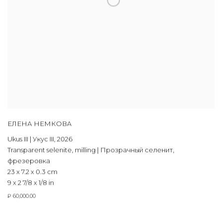
ЕЛЕНА НЕМКОВА
Ukus III | Укус III
,
2026
Transparent selenite
,
milling | Прозрачный селенит
,
фрезеровка
23 x 7.2 x 0.3 cm
9 x 2 7/8 x 1/8 in
₽ 60,000.00