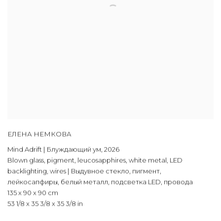
ЕЛЕНА НЕМКОВА
Mind Adrift | Блуждающий ум
,
2026
Blown glass
,
pigment
,
leucosapphires
,
white metal
,
LED
backlighting
,
wires | Выдувное стекло
,
пигмент
,
лейкосапфиры
,
белый металл
,
подсветка LED
,
провода
135 x 90 x 90 cm
53 1/8 x 35 3/8 x 35 3/8 in