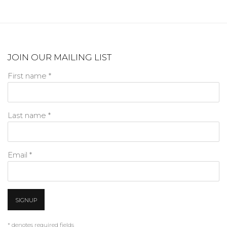
JOIN OUR MAILING LIST
First name *
Last name *
Email *
SIGNUP
* denotes required fields